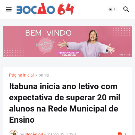
Página inicial
bahia
Itabuna inicia ano letivo com
expectativa de superar 20 mil
alunos na Rede Municipal de
Ensino
by
Bocão 64
-
março 03, 2023
0