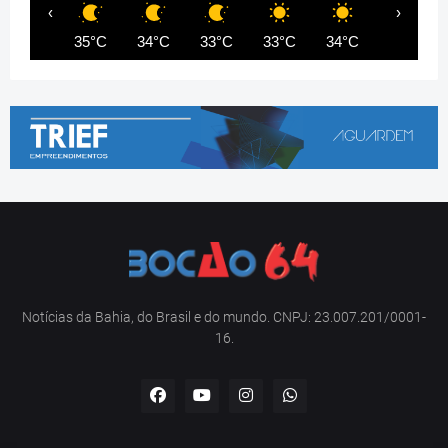
‹
›
35°C
34°C
33°C
33°C
34°C
35°C
Notícias da Bahia, do Brasil e do mundo. CNPJ: 23.007.201/0001-
16.