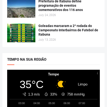
Prefeitura de Itabuna define
programação de eventos
comemorativos dos 116 anos
July 24, 2026
Goleadas marcaram a 2º rodada do
Campeonato Interbairros de Futebol de
Itabuna
July 13, 2026
TEMPO NA SUA REGIÃO
Tempe
35°C
Limpo
1.3 m/s
33%
758
mmHg
03:00
04:00
05:00
06:00
07:00
08:00