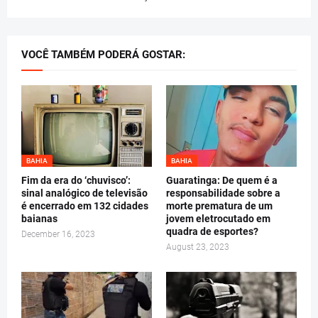
VOCÊ TAMBÉM PODERÁ GOSTAR:
BAHIA
BAHIA
Fim da era do ‘chuvisco’:
Guaratinga: De quem é a
sinal analógico de televisão
responsabilidade sobre a
é encerrado em 132 cidades
morte prematura de um
baianas
jovem eletrocutado em
quadra de esportes?
December 16, 2023
August 23, 2023