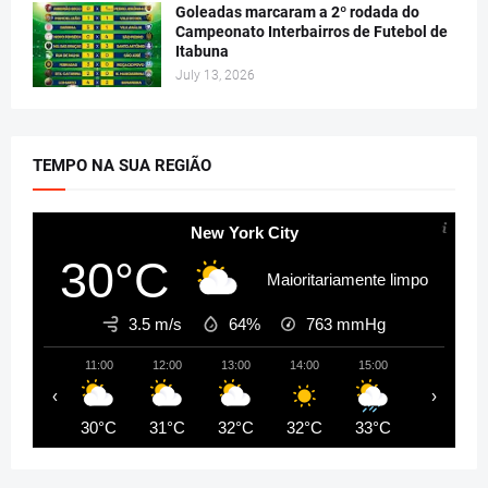
Goleadas marcaram a 2º rodada do
Campeonato Interbairros de Futebol de
Itabuna
July 13, 2026
TEMPO NA SUA REGIÃO
New York City
30°C
Maioritariamente limpo
3.5 m/s
64%
763
mmHg
11:00
12:00
13:00
14:00
15:00
16:00
‹
›
30°C
31°C
32°C
32°C
33°C
33°C