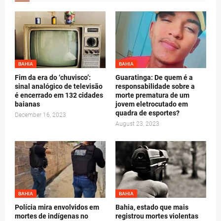
BAHIA
BAHIA
Fim da era do ‘chuvisco’:
Guaratinga: De quem é a
sinal analógico de televisão
responsabilidade sobre a
é encerrado em 132 cidades
morte prematura de um
baianas
jovem eletrocutado em
quadra de esportes?
December 16, 2023
August 23, 2023
BAHIA
BAHIA
Polícia mira envolvidos em
Bahia, estado que mais
mortes de indígenas no
registrou mortes violentas