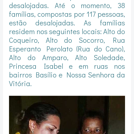
desalojadas. Até o momento, 38
famílias, compostas por 117 pessoas,
estão desalojadas. As famílias
residem nos seguintes locais: Alto do
Coqueiro, Alto do Socorro, Rua
Esperanto Perolato (Rua do Cano),
Alto do Amparo, Alto Soledade,
Princesa Isabel e em ruas nos
bairros Basílio e Nossa Senhora da
Vitória.