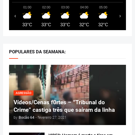
01:00
02:00
03:00
04:00
05:00
06:00
‹
›
33°C
33°C
33°C
32°C
32°C
31°C
POPULARES DA SEAMANA:
AGRESSÃO
Vídeos/Cenas f0rtes – “Tribunal do
Crime” castiga três que saíram da linha
by
Bocão 64
-
fevereiro 27, 2021