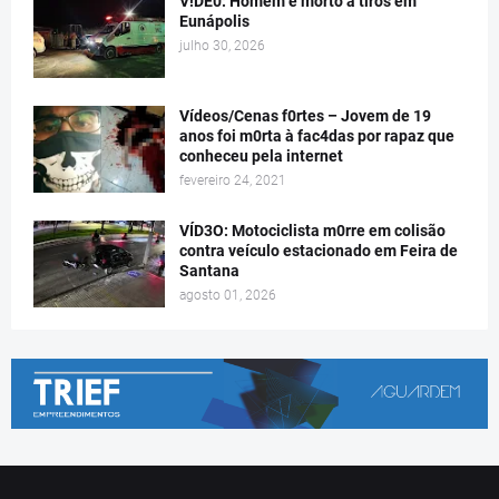
V!DE0: Homem é morto a tiros em
Eunápolis
julho 30, 2026
Vídeos/Cenas f0rtes – Jovem de 19
anos foi m0rta à fac4das por rapaz que
conheceu pela internet
fevereiro 24, 2021
VÍD3O: Motociclista m0rre em colisão
contra veículo estacionado em Feira de
Santana
agosto 01, 2026