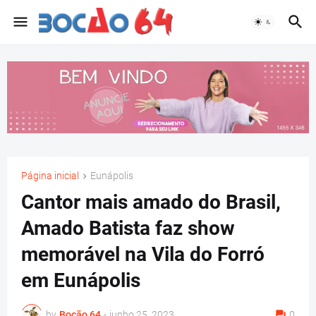
Página inicial
Eunápolis
Cantor mais amado do Brasil,
Amado Batista faz show
memorável na Vila do Forró
em Eunápolis
by
Bocão 64
-
junho 25, 2023
0