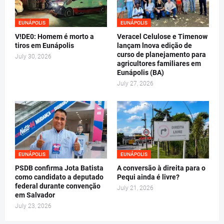
EUNÁPOLIS
EUNÁPOLIS
V!DE0: Homem é morto a
Veracel Celulose e Timenow
tiros em Eunápolis
lançam lnova edição de
curso de planejamento para
July 30, 2026
agricultores familiares em
Eunápolis (BA)
July 27, 2026
EUNÁPOLIS
EUNÁPOLIS
PSDB confirma Jota Batista
A conversão à direita para o
como candidato a deputado
Pequi ainda é livre?
federal durante convenção
July 21, 2026
em Salvador
July 23, 2026