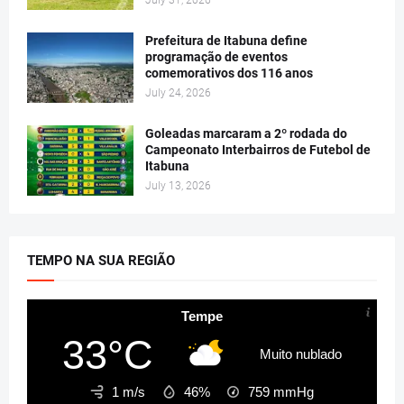
Prefeitura de Itabuna define
programação de eventos
comemorativos dos 116 anos
July 24, 2026
Goleadas marcaram a 2º rodada do
Campeonato Interbairros de Futebol de
Itabuna
July 13, 2026
TEMPO NA SUA REGIÃO
Tempe
33°C
Muito nublado
1 m/s
46%
759
mmHg