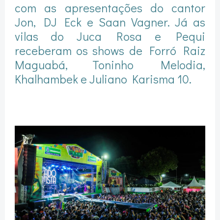
com as apresentações do cantor
Jon, DJ Eck e Saan Vagner. Já as
vilas do Juca Rosa e Pequi
receberam os shows de Forró Raiz
Maguabá, Toninho Melodia,
Khalhambek e Juliano Karisma 10.