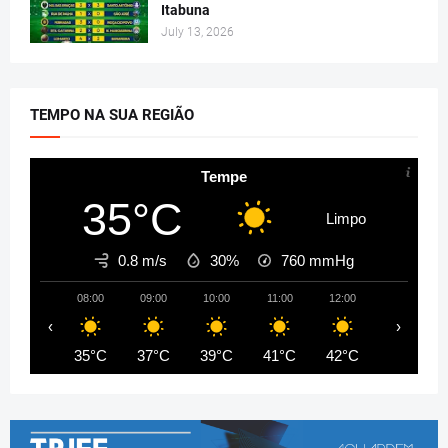
Itabuna
July 13, 2026
TEMPO NA SUA REGIÃO
Tempe
35°C
Limpo
0.8 m/s
30%
760
mmHg
08:00
09:00
10:00
11:00
12:00
13:00
‹
›
35°C
37°C
39°C
41°C
42°C
44°C