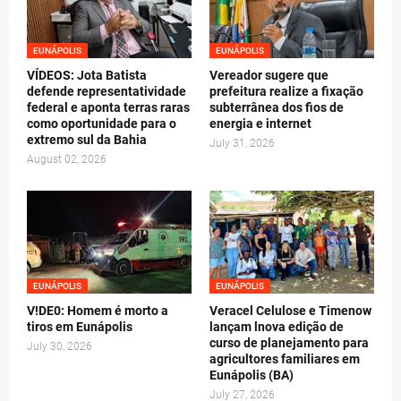
EUNÁPOLIS
EUNÁPOLIS
VÍDEOS: Jota Batista
Vereador sugere que
defende representatividade
prefeitura realize a fixação
federal e aponta terras raras
subterrânea dos fios de
como oportunidade para o
energia e internet
extremo sul da Bahia
July 31, 2026
August 02, 2026
EUNÁPOLIS
EUNÁPOLIS
V!DE0: Homem é morto a
Veracel Celulose e Timenow
tiros em Eunápolis
lançam lnova edição de
curso de planejamento para
July 30, 2026
agricultores familiares em
Eunápolis (BA)
July 27, 2026