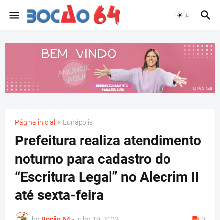
Página inicial
Eunápolis
Prefeitura realiza atendimento
noturno para cadastro do
“Escritura Legal” no Alecrim II
até sexta-feira
by
Bocão 64
-
julho 19, 2023
0