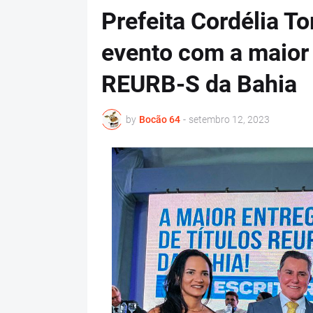
Prefeita Cordélia T
evento com a maior 
REURB-S da Bahia
by
Bocão 64
-
setembro 12, 2023