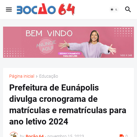
Página inicial
Educação
Prefeitura de Eunápolis
divulga cronograma de
matrículas e rematrículas para
ano letivo 2024
by
Bocão 64
-
novembro 15, 2023
0