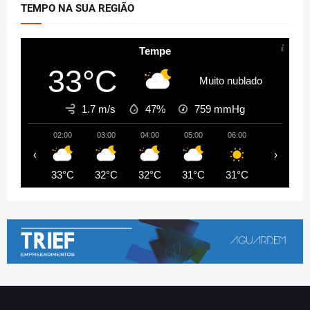
TEMPO NA SUA REGIÃO
Tempe
33°C
Muito nublado
1.7 m/s
47%
759
mmHg
02:00
03:00
04:00
05:00
06:00
07:00
‹
›
33°C
32°C
32°C
31°C
31°C
31°C