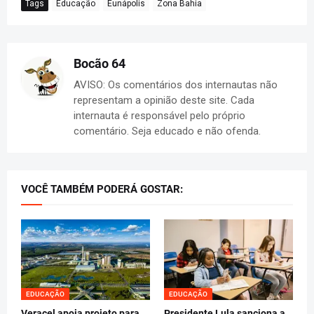
Tags
Educação
Eunápolis
Zona Bahia
Bocão 64
AVISO: Os comentários dos internautas não
representam a opinião deste site. Cada
internauta é responsável pelo próprio
comentário. Seja educado e não ofenda.
VOCÊ TAMBÉM PODERÁ GOSTAR:
EDUCAÇÃO
EDUCAÇÃO
Veracel apoia projeto para
Presidente Lula sanciona a