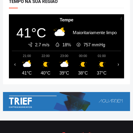
TEMPO NA SUA REGIÃO
Tempe
41°C
Maioritariamente limpo
2.7 m/s
18%
757
mmHg
21:00
22:00
23:00
00:00
01:00
02:00
‹
›
41°C
40°C
39°C
38°C
37°C
37°C