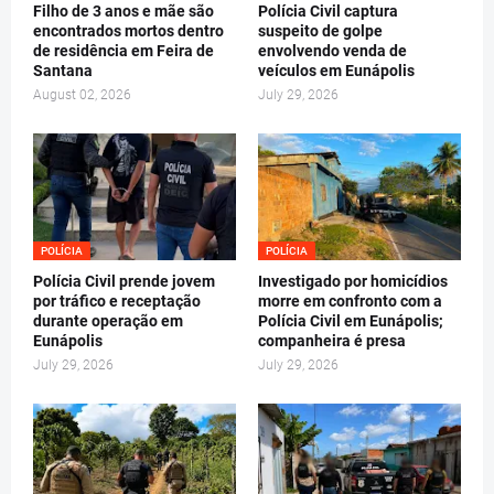
Filho de 3 anos e mãe são
Polícia Civil captura
encontrados mortos dentro
suspeito de golpe
de residência em Feira de
envolvendo venda de
Santana
veículos em Eunápolis
August 02, 2026
July 29, 2026
POLÍCIA
POLÍCIA
Polícia Civil prende jovem
Investigado por homicídios
por tráfico e receptação
morre em confronto com a
durante operação em
Polícia Civil em Eunápolis;
Eunápolis
companheira é presa
July 29, 2026
July 29, 2026