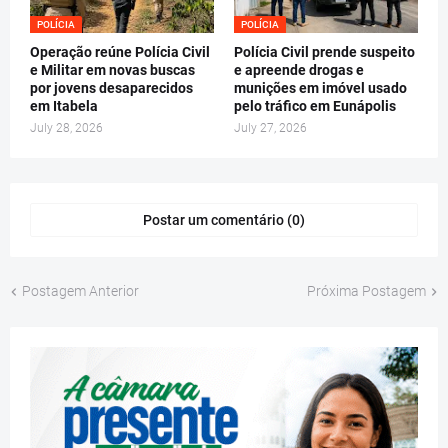
POLÍCIA
POLÍCIA
Operação reúne Polícia Civil
Polícia Civil prende suspeito
e Militar em novas buscas
e apreende drogas e
por jovens desaparecidos
munições em imóvel usado
em Itabela
pelo tráfico em Eunápolis
July 28, 2026
July 27, 2026
Postar um comentário (0)
Postagem Anterior
Próxima Postagem