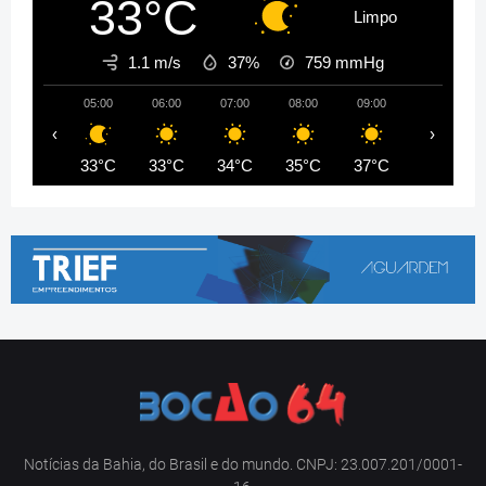
33°C
Limpo
1.1 m/s
37%
759
mmHg
05:00
06:00
07:00
08:00
09:00
10:00
‹
›
33°C
33°C
34°C
35°C
37°C
39°C
Notícias da Bahia, do Brasil e do mundo. CNPJ: 23.007.201/0001-