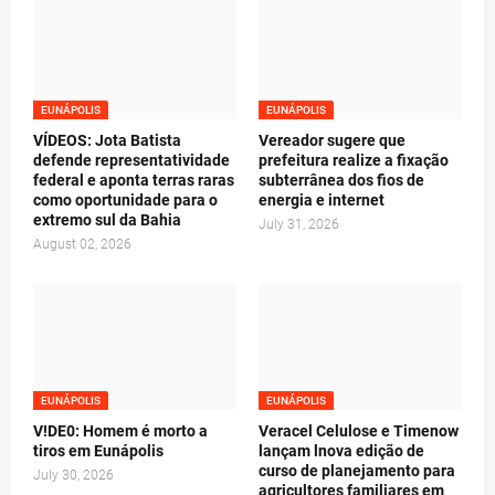
EUNÁPOLIS
EUNÁPOLIS
VÍDEOS: Jota Batista
Vereador sugere que
defende representatividade
prefeitura realize a fixação
federal e aponta terras raras
subterrânea dos fios de
como oportunidade para o
energia e internet
extremo sul da Bahia
July 31, 2026
August 02, 2026
EUNÁPOLIS
EUNÁPOLIS
V!DE0: Homem é morto a
Veracel Celulose e Timenow
tiros em Eunápolis
lançam lnova edição de
curso de planejamento para
July 30, 2026
agricultores familiares em