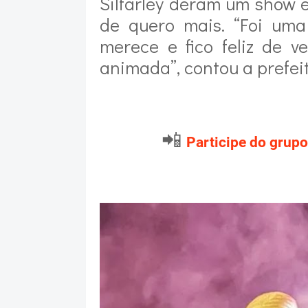
Silfarley deram um show 
de quero mais. “Foi uma
merece e fico feliz de 
animada”, contou a prefeit
📲
Participe do grupo