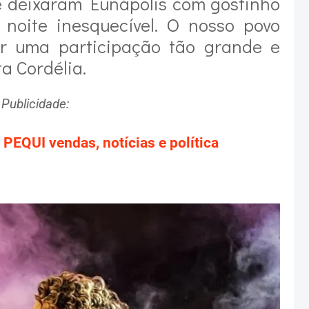
e deixaram Eunápolis com gostinho
 noite inesquecível. O nosso povo
ver uma participação tão grande e
a Cordélia.
Publicidade:
 PEQUI vendas, notícias e política