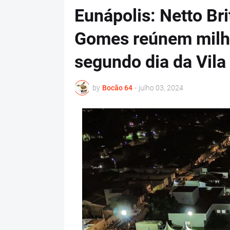
Eunápolis: Netto Brit
Gomes reúnem milh
segundo dia da Vila
by
Bocão 64
-
julho 03, 2024