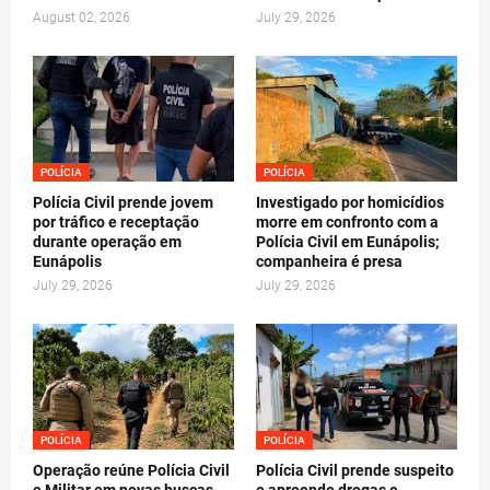
August 02, 2026
July 29, 2026
POLÍCIA
POLÍCIA
Polícia Civil prende jovem
Investigado por homicídios
por tráfico e receptação
morre em confronto com a
durante operação em
Polícia Civil em Eunápolis;
Eunápolis
companheira é presa
July 29, 2026
July 29, 2026
POLÍCIA
POLÍCIA
Operação reúne Polícia Civil
Polícia Civil prende suspeito
e Militar em novas buscas
e apreende drogas e