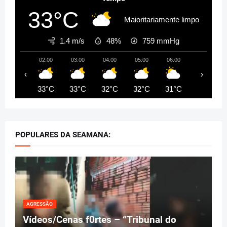
33°C
Maioritariamente limpo
1.4 m/s
48%
759
mmHg
02:00
03:00
04:00
05:00
06:00
07:00
‹
›
33°C
33°C
32°C
32°C
31°C
32°C
POPULARES DA SEAMANA:
AGRESSÃO
Vídeos/Cenas f0rtes – “Tribunal do