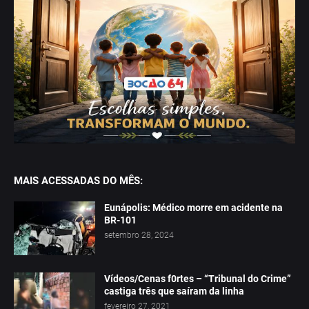
MAIS ACESSADAS DO MÊS:
Eunápolis: Médico morre em acidente na
BR-101
setembro 28, 2024
Vídeos/Cenas f0rtes – “Tribunal do Crime”
castiga três que saíram da linha
fevereiro 27, 2021