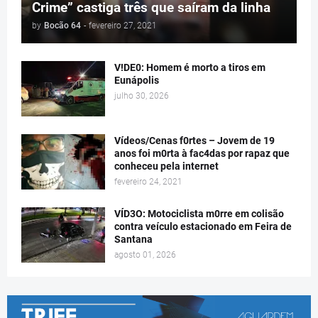
Crime” castiga três que saíram da linha
by
Bocão 64
-
fevereiro 27, 2021
V!DE0: Homem é morto a tiros em
Eunápolis
julho 30, 2026
Vídeos/Cenas f0rtes – Jovem de 19
anos foi m0rta à fac4das por rapaz que
conheceu pela internet
fevereiro 24, 2021
VÍD3O: Motociclista m0rre em colisão
contra veículo estacionado em Feira de
Santana
agosto 01, 2026