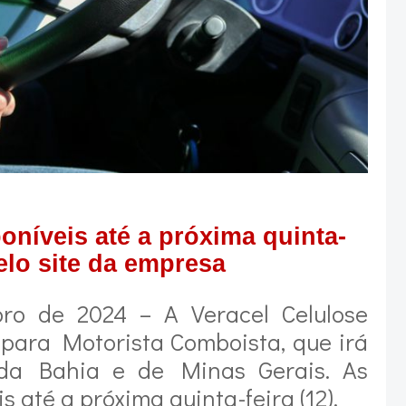
oníveis até a próxima quinta-
pelo site da empresa
ro de 2024 – A Veracel Celulose
para Motorista Comboista, que irá
 da Bahia e de Minas Gerais. As
s até a próxima quinta-feira (12).