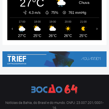
27°C
Chuva
4.3 m/s
75%
761
mmHg
17:00
18:00
19:00
20:00
21:00
22:00
‹
›
27°C
25°C
26°C
26°C
25°C
25°C
Notícias da Bahia, do Brasil e do mundo. CNPJ: 23.007.201/0001-
16.