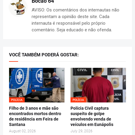
Bocão 64
AVISO: Os comentários dos internautas não
representam a opinião deste site. Cada
internauta é responsável pelo próprio
comentário. Seja educado e não ofenda.
VOCÊ TAMBÉM PODERÁ GOSTAR:
POLÍCIA
POLÍCIA
Filho de 3 anos e mãe são
Polícia Civil captura
encontrados mortos dentro
suspeito de golpe
de residência em Feira de
envolvendo venda de
Santana
veículos em Eunápolis
August 02, 2026
July 29, 2026