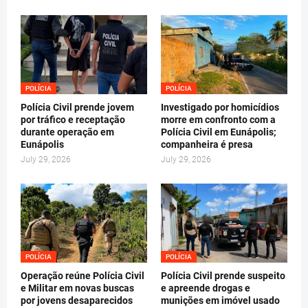
POLÍCIA
POLÍCIA
Polícia Civil prende jovem
Investigado por homicídios
por tráfico e receptação
morre em confronto com a
durante operação em
Polícia Civil em Eunápolis;
Eunápolis
companheira é presa
July 29, 2026
July 29, 2026
POLÍCIA
POLÍCIA
Operação reúne Polícia Civil
Polícia Civil prende suspeito
e Militar em novas buscas
e apreende drogas e
por jovens desaparecidos
munições em imóvel usado