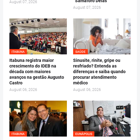
“Samáforo Delas”
August 07, 2026
August 07, 2026
ITABUNA
SAÚDE
Itabuna registra maior
Sinusite, rinite, gripe ou
crescimento do IDEB na
resfriado? Entenda as
década com maiores
diferenças e saiba quando
avanços na gestão Augusto
procurar atendimento
Castro
médico
August 06, 2026
August 06, 2026
ITABUNA
EUNÁPOLIS