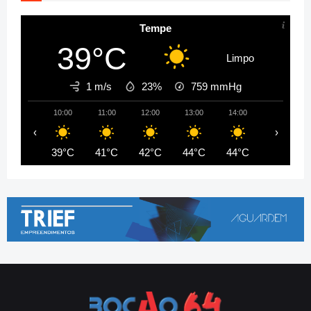
Tempe
39°C
Limpo
1 m/s
23%
759
mmHg
10:00
11:00
12:00
13:00
14:00
15:00
‹
›
39°C
41°C
42°C
44°C
44°C
45°C