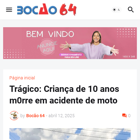
Página inicial
Trágico: Criança de 10 anos
m0rre em acidente de moto
by
Bocão 64
-
abril 12, 2025
0