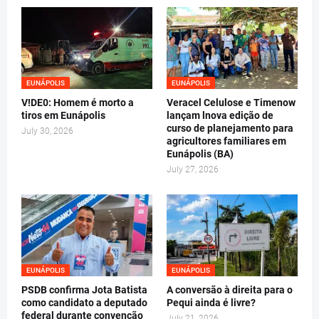
EUNÁPOLIS
EUNÁPOLIS
V!DE0: Homem é morto a
Veracel Celulose e Timenow
tiros em Eunápolis
lançam lnova edição de
curso de planejamento para
July 30, 2026
agricultores familiares em
Eunápolis (BA)
July 27, 2026
EUNÁPOLIS
EUNÁPOLIS
PSDB confirma Jota Batista
A conversão à direita para o
como candidato a deputado
Pequi ainda é livre?
federal durante convenção
July 21, 2026