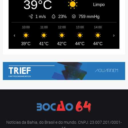
39°C
Limpo
1 m/s
23%
759
mmHg
10:00
11:00
12:00
13:00
14:00
15:00
‹
›
39°C
41°C
42°C
44°C
44°C
45°C
Notícias da Bahia, do Brasil e do mundo. CNPJ: 23.007.201/0001-