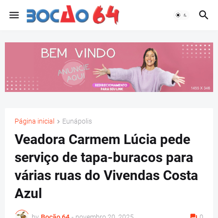
Página inicial
Eunápolis
Veadora Carmem Lúcia pede
serviço de tapa-buracos para
várias ruas do Vivendas Costa
Azul
by
Bocão 64
-
novembro 20, 2025
0