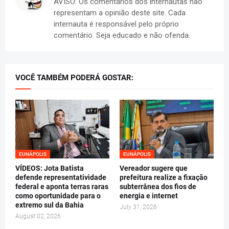
AVISO: Os comentários dos internautas não
representam a opinião deste site. Cada
internauta é responsável pelo próprio
comentário. Seja educado e não ofenda.
VOCÊ TAMBÉM PODERÁ GOSTAR:
EUNÁPOLIS
EUNÁPOLIS
VÍDEOS: Jota Batista
Vereador sugere que
defende representatividade
prefeitura realize a fixação
federal e aponta terras raras
subterrânea dos fios de
como oportunidade para o
energia e internet
extremo sul da Bahia
July 31, 2026
August 02, 2026