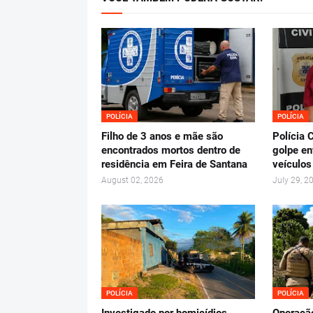
POLÍCIA
POLÍCIA
Filho de 3 anos e mãe são
Polícia 
encontrados mortos dentro de
golpe en
residência em Feira de Santana
veículos
August 02, 2026
July 29, 2
POLÍCIA
POLÍCIA
Investigado por homicídios
Operação