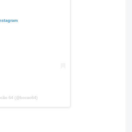
Instagram
ocão 64 (@bocao64)