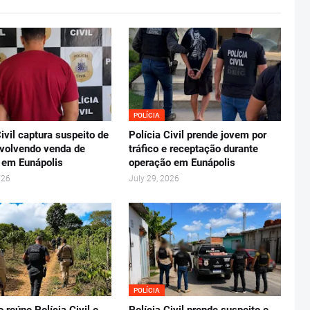
POLÍCIA
Civil captura suspeito de
Polícia Civil prende jovem por
volvendo venda de
tráfico e receptação durante
 em Eunápolis
operação em Eunápolis
026
July 29, 2026
POLÍCIA
 reúne Polícia Civil e
Polícia Civil prende suspeito e