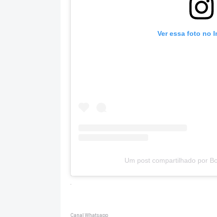
Ver essa foto no 
Um post compartilhado por B
.
Canal Whatsapp