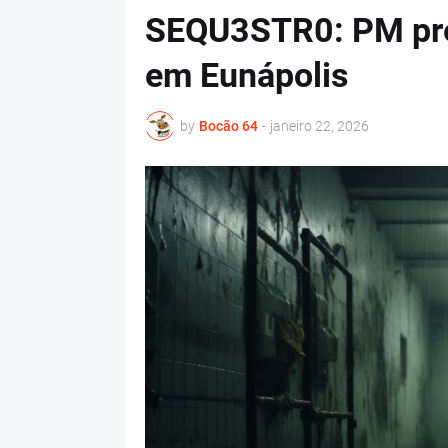
SEQU3STR0: PM pre
em Eunápolis
by
Bocão 64
-
janeiro 22, 2026