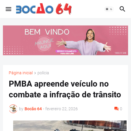
Página inicial
polícia
PMBA apreende veículo no
combate a infração de trânsito
by
Bocão 64
-
fevereiro 22, 2026
0