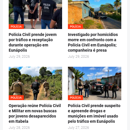
POLÍCIA
POLÍCIA
Polícia Civil prende jovem
Investigado por homicídios
por tráfico e receptação
morre em confronto com a
durante operação em
Polícia Civil em Eunápolis;
Eunápolis
companheira é presa
July 29, 2026
July 29, 2026
POLÍCIA
POLÍCIA
Operação reúne Polícia Civil
Polícia Civil prende suspeito
e Militar em novas buscas
e apreende drogas e
por jovens desaparecidos
munições em imóvel usado
em Itabela
pelo tráfico em Eunápolis
July 28, 2026
July 27, 2026