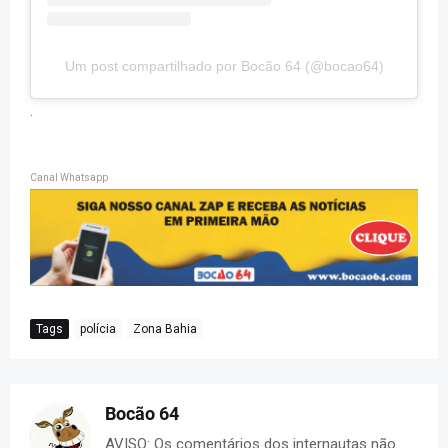
Um post compartilhado por Bocão 64 (@bocao64)
.
Canal Whatsapp
Tags
polícia
Zona Bahia
Bocão 64
AVISO: Os comentários dos internautas não