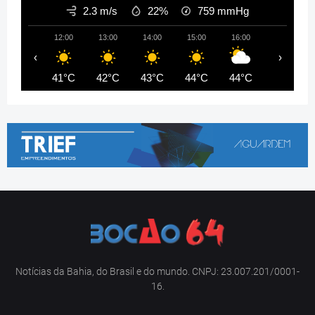
2.3 m/s
22%
759
mmHg
12:00
13:00
14:00
15:00
16:00
17:00
‹
›
41°C
42°C
43°C
44°C
44°C
44°C
Notícias da Bahia, do Brasil e do mundo. CNPJ: 23.007.201/0001-
16.