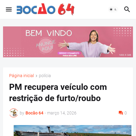
Página inicial
polícia
PM recupera veículo com
restrição de furto/roubo
by
Bocão 64
-
março 14, 2026
0