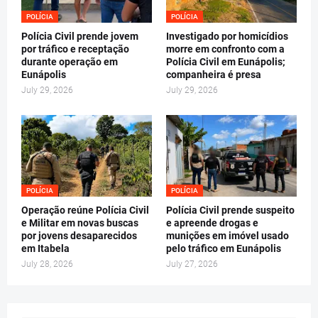
POLÍCIA
POLÍCIA
Polícia Civil prende jovem
Investigado por homicídios
por tráfico e receptação
morre em confronto com a
durante operação em
Polícia Civil em Eunápolis;
Eunápolis
companheira é presa
July 29, 2026
July 29, 2026
POLÍCIA
POLÍCIA
Operação reúne Polícia Civil
Polícia Civil prende suspeito
e Militar em novas buscas
e apreende drogas e
por jovens desaparecidos
munições em imóvel usado
em Itabela
pelo tráfico em Eunápolis
July 28, 2026
July 27, 2026