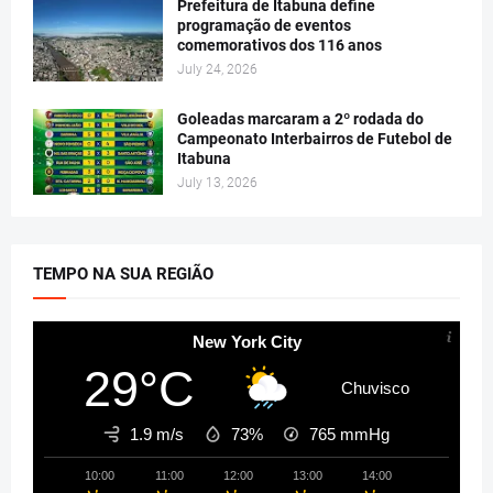
Prefeitura de Itabuna define
programação de eventos
comemorativos dos 116 anos
July 24, 2026
Goleadas marcaram a 2º rodada do
Campeonato Interbairros de Futebol de
Itabuna
July 13, 2026
TEMPO NA SUA REGIÃO
New York City
29°C
Chuvisco
1.9 m/s
73%
765
mmHg
10:00
11:00
12:00
13:00
14:00
15:00