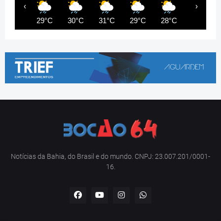
‹
›
29°C
30°C
31°C
29°C
28°C
30°C
Notícias da Bahia, do Brasil e do mundo. CNPJ: 23.007.201/0001-
16.