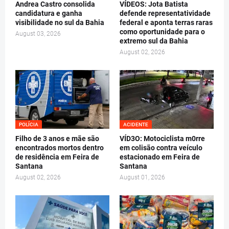
Andrea Castro consolida
VÍDEOS: Jota Batista
candidatura e ganha
defende representatividade
visibilidade no sul da Bahia
federal e aponta terras raras
como oportunidade para o
August 03, 2026
extremo sul da Bahia
August 02, 2026
POLÍCIA
ACIDENTE
Filho de 3 anos e mãe são
VÍD3O: Motociclista m0rre
encontrados mortos dentro
em colisão contra veículo
de residência em Feira de
estacionado em Feira de
Santana
Santana
August 02, 2026
August 01, 2026