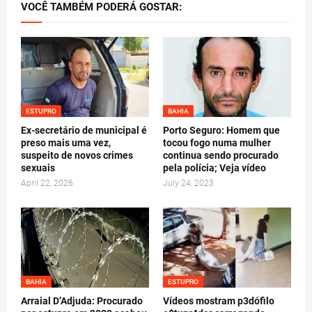
VOCÊ TAMBÉM PODERÁ GOSTAR:
ESTUPRO
BAHIA
Ex-secretário de municipal é
Porto Seguro: Homem que
preso mais uma vez,
tocou fogo numa mulher
suspeito de novos crimes
continua sendo procurado
sexuais
pela polícia; Veja vídeo
April 22, 2026
July 24, 2023
BAHIA
ESTUPRO
Arraial D’Adjuda: Procurado
Vídeos mostram p3dófilo