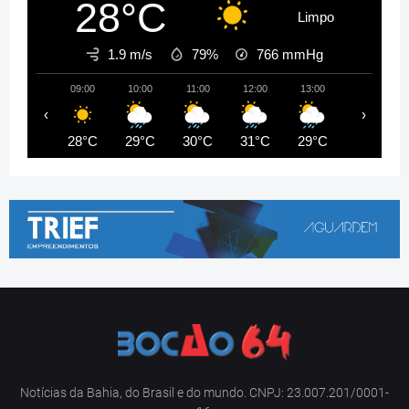
28°C
Limpo
1.9 m/s
79%
766
mmHg
09:00
10:00
11:00
12:00
13:00
14:00
‹
›
28°C
29°C
30°C
31°C
29°C
28°C
Notícias da Bahia, do Brasil e do mundo. CNPJ: 23.007.201/0001-