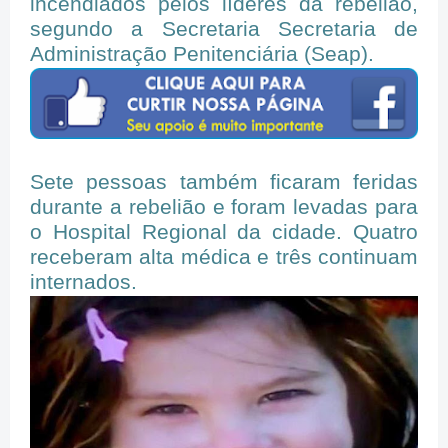
incendiados pelos líderes da rebelião,
segundo a Secretaria Secretaria de
Administração Penitenciária (Seap).
Sete pessoas também ficaram feridas
durante a rebelião e foram levadas para
o Hospital Regional da cidade. Quatro
receberam alta médica e três continuam
internados.