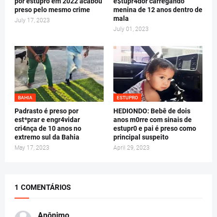
por estupro em 2022 acabou
e$tupr4dor carregando
preso pelo mesmo crime
menina de 12 anos dentro de
mala
July 17, 2023
July 01, 2023
BAHIA
ESTUPRO
Padrasto é preso por
HEDIONDO: Bebê de dois
est*prar e engr4vidar
anos m0rre com sinais de
cri4nça de 10 anos no
estupr0 e pai é preso como
extremo sul da Bahia
principal suspeito
May 17, 2023
April 29, 2023
1 COMENTÁRIOS
Anônimo