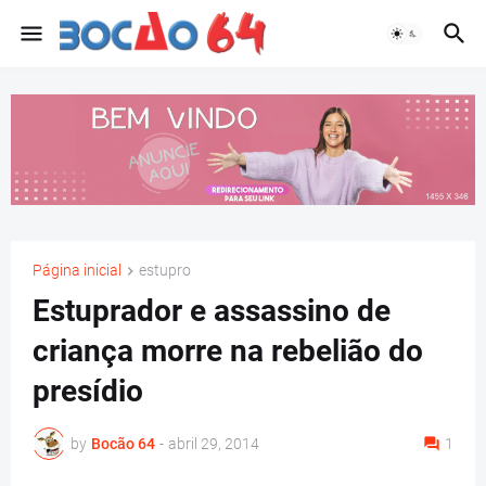
Página inicial
estupro
Estuprador e assassino de
criança morre na rebelião do
presídio
by
Bocão 64
-
abril 29, 2014
1