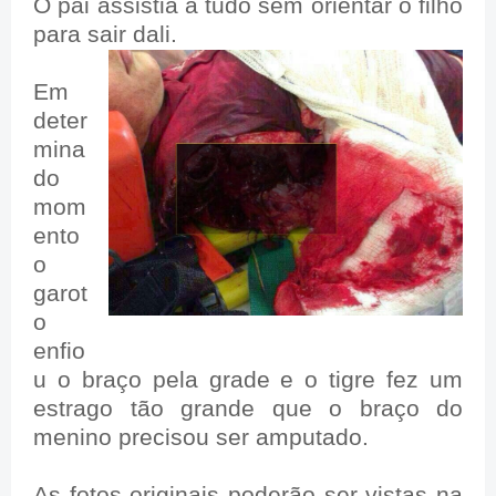
O pai assistia a tudo sem orientar o filho
para sair dali.
Em
deter
mina
do
mom
ento
o
garot
o
enfio
u o braço pela grade e o tigre fez um
estrago tão grande que o braço do
menino precisou ser amputado.
As fotos originais poderão ser vistas na