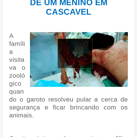
DE UM MENINO EM
CASCAVEL
A
famíli
a
visita
va o
zooló
gico
quan
do o garoto resolveu pular a cerca de
segurança e ficar brincando com os
animais.