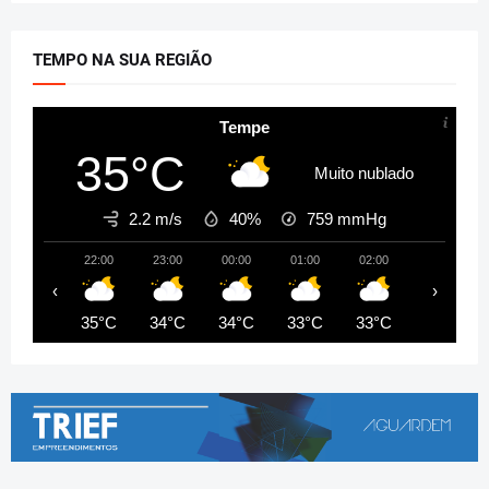
TEMPO NA SUA REGIÃO
Tempe
35°C
Muito nublado
2.2 m/s
40%
759
mmHg
22:00
23:00
00:00
01:00
02:00
03:00
‹
›
35°C
34°C
34°C
33°C
33°C
32°C