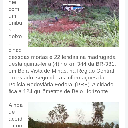
nte
com
um
ônibu
s
deixo
u
cinco
pessoas mortas e 22 feridas na madrugada
desta quinta-feira (4) no km 344 da BR-381,
em Bela Vista de Minas, na Região Central
do estado, segundo as informações da
Polícia Rodoviária Federal (PRF). A cidade
fica a 124 quilômetros de Belo Horizonte.
Ainda
de
acord
o com