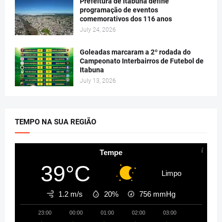
Prefeitura de Itabuna define
programação de eventos
comemorativos dos 116 anos
July 24, 2026
Goleadas marcaram a 2º rodada do
Campeonato Interbairros de Futebol de
Itabuna
July 13, 2026
TEMPO NA SUA REGIÃO
Tempe
39°C
Limpo
1.2 m/s
20%
756
mmHg
23:00
00:00
01:00
02:00
03:00
04:00