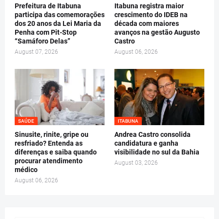
Prefeitura de Itabuna
Itabuna registra maior
participa das comemorações
crescimento do IDEB na
dos 20 anos da Lei Maria da
década com maiores
Penha com Pit-Stop
avanços na gestão Augusto
“Samáforo Delas”
Castro
August 07, 2026
August 06, 2026
SAÚDE
ITABUNA
Sinusite, rinite, gripe ou
Andrea Castro consolida
resfriado? Entenda as
candidatura e ganha
diferenças e saiba quando
visibilidade no sul da Bahia
procurar atendimento
August 03, 2026
médico
August 06, 2026