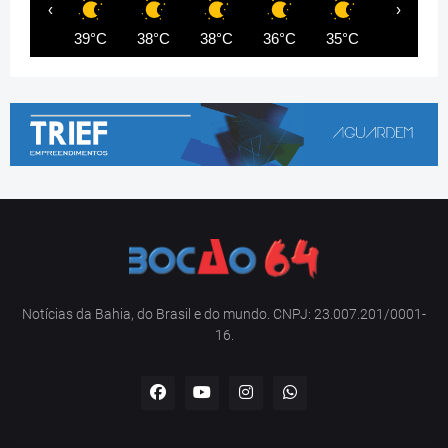
‹
›
39°C
38°C
38°C
36°C
35°C
35°C
Notícias da Bahia, do Brasil e do mundo. CNPJ: 23.007.201/0001-
16.