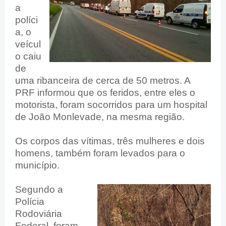
a
políci
a, o
veícul
o caiu
de
uma ribanceira de cerca de 50 metros. A
PRF informou que os feridos, entre eles o
motorista, foram socorridos para um hospital
de João Monlevade, na mesma região.
Os corpos das vítimas, três mulheres e dois
homens, também foram levados para o
município.
Segundo a
Polícia
Rodoviária
Federal, foram