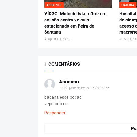
ACIDENTE
ITABUNA
VÍD3O: Motociclista m0rre em
Hospital
colisão contra veículo
de cirur
estacionado em Feira de
acesso d
Santana
macrorre
August 01, 2026
July 31, 2
1 COMENTÁRIOS
Anônimo
12 de janeiro de 2015 às 19:56
bacana esse bocao
vejo todo dia
Responder
Po