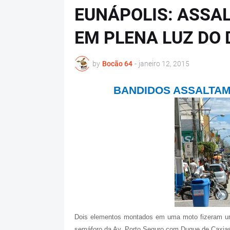
EUNÁPOLIS: ASSA
EM PLENA LUZ DO 
by
Bocão 64
-
janeiro 12, 2015
BANDIDOS ASSALTAM
Dois elementos montados em uma moto fizeram um 
semáforo da Av. Porto Seguro com Duque de Caxias