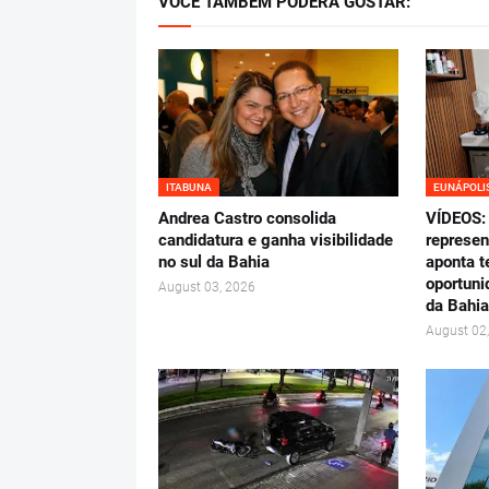
VOCÊ TAMBÉM PODERÁ GOSTAR:
ITABUNA
EUNÁPOLI
Andrea Castro consolida
VÍDEOS: 
candidatura e ganha visibilidade
represen
no sul da Bahia
aponta t
oportuni
August 03, 2026
da Bahia
August 02