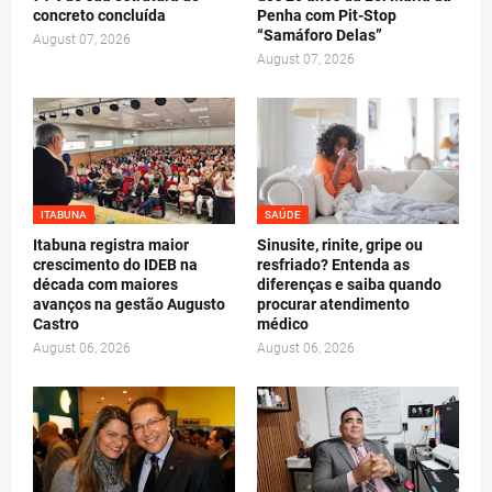
concreto concluída
Penha com Pit-Stop
“Samáforo Delas”
August 07, 2026
August 07, 2026
ITABUNA
SAÚDE
Itabuna registra maior
Sinusite, rinite, gripe ou
crescimento do IDEB na
resfriado? Entenda as
década com maiores
diferenças e saiba quando
avanços na gestão Augusto
procurar atendimento
Castro
médico
August 06, 2026
August 06, 2026