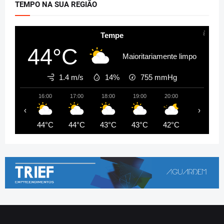
TEMPO NA SUA REGIÃO
Tempe
44°C
Maioritariamente limpo
1.4 m/s
14%
755
mmHg
16:00
17:00
18:00
19:00
20:00
21:00
‹
›
44°C
44°C
43°C
43°C
42°C
42°C