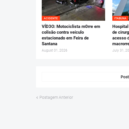
ACIDENTE
ITABUNA
VÍD3O: Motociclista m0rre em
Hospital
colisão contra veículo
de cirur
estacionado em Feira de
acesso d
Santana
macrorre
August 01, 2026
July 31, 2
Post
Postagem Anterior