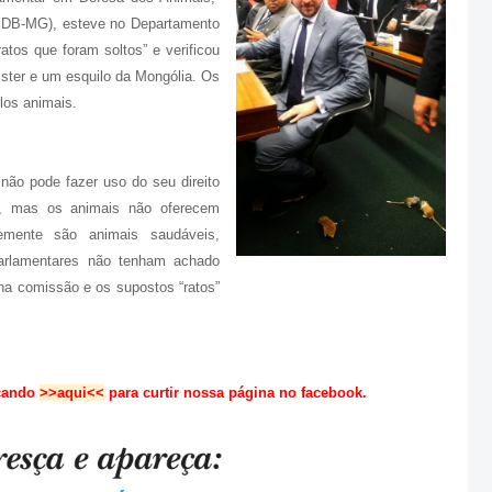
MDB-MG), esteve no Departamento
atos que foram soltos” e verificou
mster e um esquilo da Mongólia. Os
elos animais.
não pode fazer uso do seu direito
o, mas os animais não oferecem
mente são animais saudáveis,
parlamentares não tenham achado
 na comissão e os supostos “ratos”
icando
>>aqui<<
para curtir nossa página no facebook.