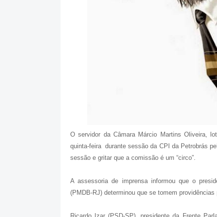
O servidor da Câmara Márcio Martins Oliveira, l
quinta-feira durante sessão da CPI da Petrobrás pe
sessão e gritar que a comissão é um “circo”.
A assessoria de imprensa informou que o presi
(PMDB-RJ) determinou que se tomem providências p
Ricardo Izar (PSD-SP), presidente da Frente Pa