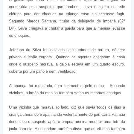
construída pelo suspeito, que também ligava o objeto na rede
elétrica para dar choques na criança caso ela tentasse fugir.
Segundo Marcos Santana, titular da delegacia de Imbariê (62ª
DP), Silva chegava a chutar a gaiola para que a menina levasse
os choques.
Jeferson da Silva foi indiciado pelos crimes de tortura, cárcere
privado e lesão corporal. Quando os agentes chegaram à casa
onde o suspeito morava, a gaiola estava em um quarto escuro,
coberta por um pano e sem ventilação.
A criança foi resgatada com ferimentos pelo corpo. Segundo
vizinhos, o irmão da menina também sofria os mesmos castigos
Uma vizinha que morava ao lado, diz que ouvia todos os dias a
criança chorando e apanhando violentamente do pai. Carla Patrícia
denunciou o suspeito após a própria menina mostrar uma foto da
jaula para ela. A educadora também disse que as vítimas também