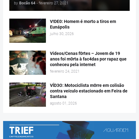
by
Bocão 64
-
fevereiro 27, 2021
V!DE0: Homem é morto a tiros em
Eunápolis
julho 30, 2026
Vídeos/Cenas f0rtes – Jovem de 19
anos foi m0rta à fac4das por rapaz que
conheceu pela internet
fevereiro 24, 2021
VÍD3O: Motociclista m0rre em colisão
contra veículo estacionado em Feira de
Santana
agosto 01, 2026