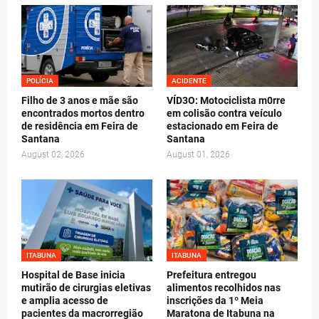
POLÍCIA
ACIDENTE
Filho de 3 anos e mãe são
VÍD3O: Motociclista m0rre
encontrados mortos dentro
em colisão contra veículo
de residência em Feira de
estacionado em Feira de
Santana
Santana
August 02, 2026
August 01, 2026
ITABUNA
ITABUNA
Hospital de Base inicia
Prefeitura entregou
mutirão de cirurgias eletivas
alimentos recolhidos nas
e amplia acesso de
inscrições da 1º Meia
pacientes da macrorregião
Maratona de Itabuna na