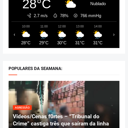
28°C
Nublado
2.7 m/s
78%
766
mmHg
10:00
11:00
12:00
13:00
14:00
15:00
‹
›
28°C
29°C
30°C
31°C
31°C
31°C
POPULARES DA SEAMANA:
AGRESSÃO
Vídeos/Cenas f0rtes – “Tribunal do
Crime” castiga três que saíram da linha