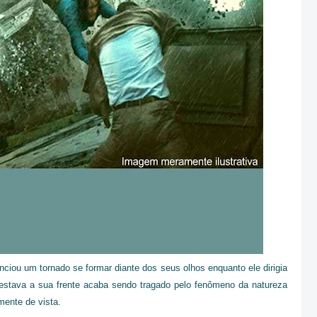
iou um tornado se formar diante dos seus olhos enquanto ele dirigia
 estava a sua frente acaba sendo tragado pelo fenômeno da natureza
ente de vista.