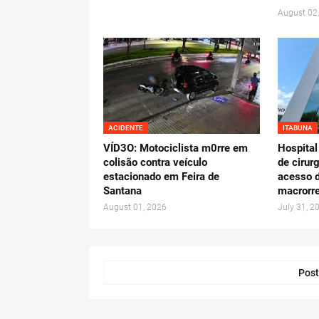
August 02
ACIDENTE
ITABUNA
VÍD3O: Motociclista m0rre em
Hospital
colisão contra veículo
de cirur
estacionado em Feira de
acesso d
Santana
macrorre
August 01, 2026
July 31, 2
Post