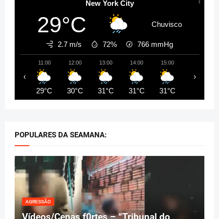
New York City
29°C
Chuvisco
2.7 m/s
72%
766
mmHg
11:00
12:00
13:00
14:00
15:00
16:00
‹
›
29°C
30°C
31°C
31°C
31°C
32°C
POPULARES DA SEAMANA:
AGRESSÃO
Vídeos/Cenas f0rtes – “Tribunal do