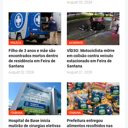
August 02, 2026
POLÍCIA
ACIDENTE
Filho de 3 anos e mãe são
VÍD3O: Motociclista m0rre
encontrados mortos dentro
em colisão contra veículo
de residência em Feira de
estacionado em Feira de
Santana
Santana
August 02, 2026
August 01, 2026
ITABUNA
ITABUNA
Hospital de Base inicia
Prefeitura entregou
mutirão de cirurgias eletivas
alimentos recolhidos nas