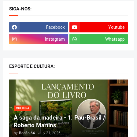
SIGA-NOS:
Facebook
Youtube
Instagram
Whatsapp
ESPORTE E CULTURA:
CULTURA
A saga da madeira - 1. Pau-Brasil /
Roberto Martins
by
Bocão 64
-
July 31, 2026