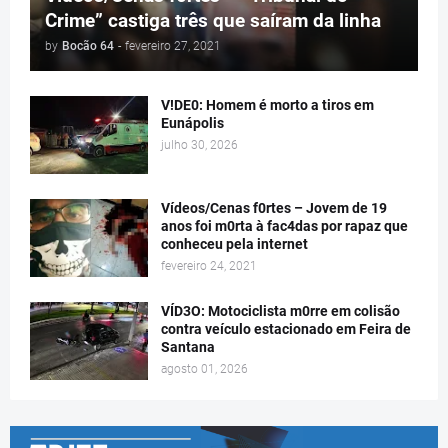
Crime” castiga três que saíram da linha
by
Bocão 64
-
fevereiro 27, 2021
V!DE0: Homem é morto a tiros em
Eunápolis
julho 30, 2026
Vídeos/Cenas f0rtes – Jovem de 19
anos foi m0rta à fac4das por rapaz que
conheceu pela internet
fevereiro 24, 2021
VÍD3O: Motociclista m0rre em colisão
contra veículo estacionado em Feira de
Santana
agosto 01, 2026