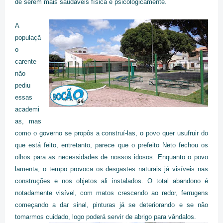
de serem mais saudáveis física e psicologicamente.
A
populaçã
o
carente
não
pediu
essas
academi
as, mas
como o governo se propôs a construí-las, o povo quer usufruir do
que está feito, entretanto, parece que o prefeito Neto fechou os
olhos para as necessidades de nossos idosos. Enquanto o povo
lamenta, o tempo provoca os desgastes naturais já visíveis nas
construções e nos objetos ali instalados. O total abandono é
notadamente visível, com matos crescendo ao redor, ferrugens
começando a dar sinal, pinturas já se deteriorando e se não
tomarmos cuidado, logo poderá servir de abrigo para vândalos.