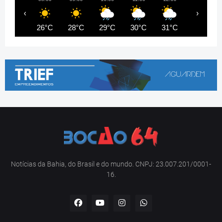
‹
›
26°C
28°C
29°C
30°C
31°C
29°C
Notícias da Bahia, do Brasil e do mundo. CNPJ: 23.007.201/0001-
16.