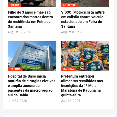
POLÍCIA
ACIDENTE
Filho de 3 anos e mãe são
VÍD3O: Motociclista m0rre
encontrados mortos dentro
em colisão contra veículo
de residência em Feira de
estacionado em Feira de
Santana
Santana
August 02, 2026
August 01, 2026
ITABUNA
ITABUNA
Hospital de Base inicia
Prefeitura entregou
mutirão de cirurgias eletivas
alimentos recolhidos nas
e amplia acesso de
inscrições da 1º Meia
pacientes da macrorregião
Maratona de Itabuna na
sul da Bahia
quinta-feira
July 31, 2026
July 31, 2026