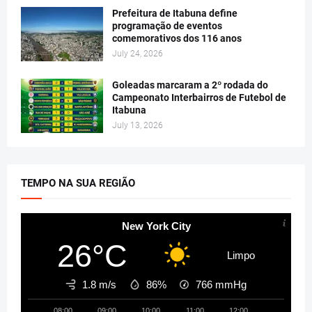
Prefeitura de Itabuna define
programação de eventos
comemorativos dos 116 anos
July 24, 2026
Goleadas marcaram a 2º rodada do
Campeonato Interbairros de Futebol de
Itabuna
July 13, 2026
TEMPO NA SUA REGIÃO
New York City
26°C
Limpo
1.8 m/s
86%
766
mmHg
08:00
09:00
10:00
11:00
12:00
13:00