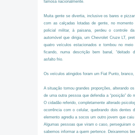
famosa nacionalmente.
Muita gente se divertia, inclusive os bares e pizza
com as calçadas lotadas de gente, no moment
policial militar, à paisana, perdeu o controle d
automóvel que dirigia, um Chevrolet Cruze LT, pre
quatro veículos estacionados e tombou no meio 
ficando, numa descrição bem banal, “deitado d
asfalto frio.
Os veículos atingidos foram um Fiat Punto, branco,
A situação tomou grandes proporções, alterando 
de uma outra pessoa que defendia a “posição” do mo
O cidadão referido, completamente alterado psicolo
ocorrência com o celular, quebrando dois dentes
elemento agrediu a socos um outro jovem que caiu 
Algumas pessoas que viram o caso, perseguiram o 
sabemos informar a quem pertence. Deixaremos bem 