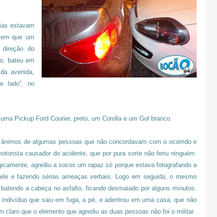
rias estavam
o em que um
a direção do
to, bateu em
da avenida,
e lado”, no
 uma Pickup Ford Courier, preto, um Corolla e um Gol branco.
os ânimos de algumas pessoas que não concordavam com o ocorrido e
torista causador do acidente, que por pura sorte não feriu ninguém.
gicamente, agrediu a socos um rapaz só porque estava fotografando a
 dele e fazendo sérias ameaças verbais. Logo em seguida, o mesmo
batendo a cabeça no asfalto, ficando desmaiado por alguns minutos.
indivíduo que saiu em fuga, a pé, e adentrou em uma casa, que não
claro que o elemento que agrediu as duas pessoas não foi o militar.