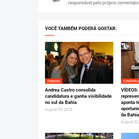
responsável pelo próprio comentári
VOCÊ TAMBÉM PODERÁ GOSTAR:
ITABUNA
EUNÁPOLI
Andrea Castro consolida
VÍDEOS: 
candidatura e ganha visibilidade
represen
no sul da Bahia
aponta t
oportuni
August 03, 2026
da Bahia
August 02