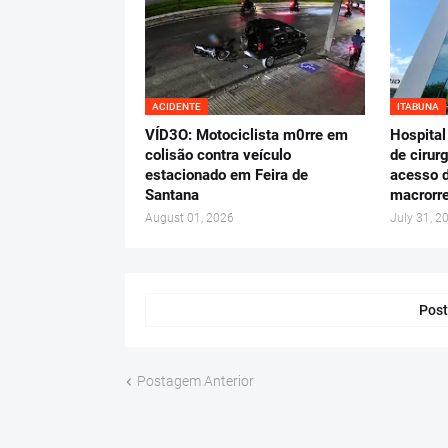
ACIDENTE
ITABUNA
VÍD3O: Motociclista m0rre em
Hospital
colisão contra veículo
de cirur
estacionado em Feira de
acesso d
Santana
macrorre
August 01, 2026
July 31, 2
Post
Postagem Anterior