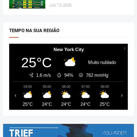
July 13, 2026
TEMPO NA SUA REGIÃO
New York City
25°C
Muito nublado
1.6 m/s
94%
762
mmHg
04:00
05:00
06:00
07:00
08:00
09:00
‹
›
25°C
24°C
24°C
24°C
25°C
27°C