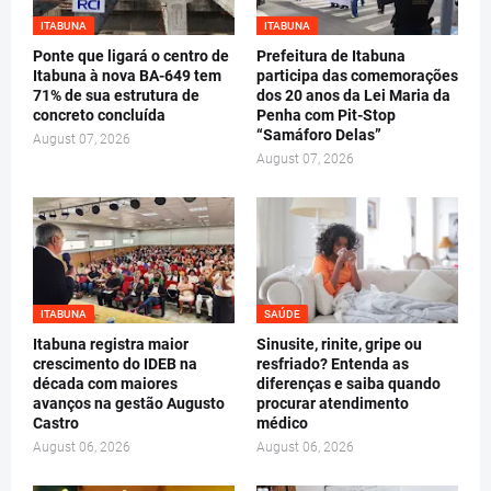
ITABUNA
ITABUNA
Ponte que ligará o centro de
Prefeitura de Itabuna
Itabuna à nova BA-649 tem
participa das comemorações
71% de sua estrutura de
dos 20 anos da Lei Maria da
concreto concluída
Penha com Pit-Stop
“Samáforo Delas”
August 07, 2026
August 07, 2026
ITABUNA
SAÚDE
Itabuna registra maior
Sinusite, rinite, gripe ou
crescimento do IDEB na
resfriado? Entenda as
década com maiores
diferenças e saiba quando
avanços na gestão Augusto
procurar atendimento
Castro
médico
August 06, 2026
August 06, 2026