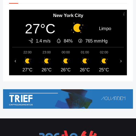
New York City
27°C
Limpo
1.4 m/s
84%
765
mmHg
22:00
23:00
00:00
01:00
02:00
03:00
‹
›
27°C
26°C
26°C
26°C
25°C
25°C