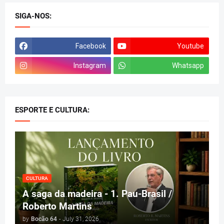
SIGA-NOS:
Facebook
Youtube
Instagram
Whatsapp
ESPORTE E CULTURA:
CULTURA
A saga da madeira - 1. Pau-Brasil /
Roberto Martins
by
Bocão 64
-
July 31, 2026