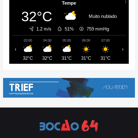
Tempe
32°C
Muito nublado
1.2 m/s
51%
759
mmHg
03:00
04:00
05:00
06:00
07:00
08:00
‹
›
32°C
32°C
31°C
31°C
31°C
33°C