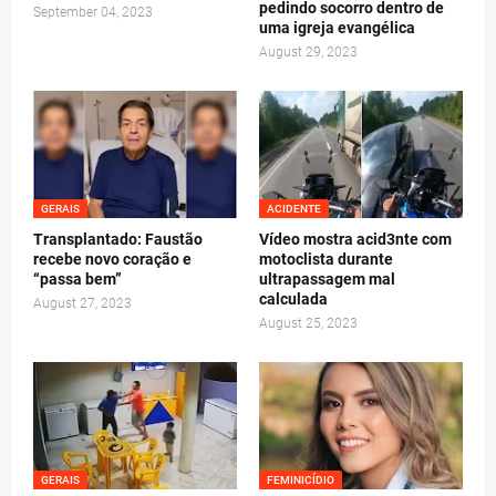
pedindo socorro dentro de
September 04, 2023
uma igreja evangélica
August 29, 2023
GERAIS
ACIDENTE
Transplantado: Faustão
Vídeo mostra acid3nte com
recebe novo coração e
motoclista durante
“passa bem”
ultrapassagem mal
calculada
August 27, 2023
August 25, 2023
GERAIS
FEMINICÍDIO