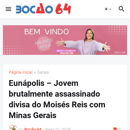
Página inicial
Gerais
Eunápolis – Jovem
brutalmente assassinado
divisa do Moisés Reis com
Minas Gerais
by
Bocão 64
-
maio 21, 2018
0