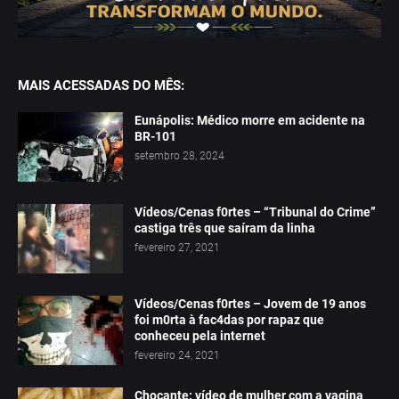
MAIS ACESSADAS DO MÊS:
Eunápolis: Médico morre em acidente na
BR-101
setembro 28, 2024
Vídeos/Cenas f0rtes – “Tribunal do Crime”
castiga três que saíram da linha
fevereiro 27, 2021
Vídeos/Cenas f0rtes – Jovem de 19 anos
foi m0rta à fac4das por rapaz que
conheceu pela internet
fevereiro 24, 2021
Chocante: vídeo de mulher com a vagina