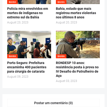
BAHIA
BAHIA
Polícia mira envolvidos em
Bahia, estado que mais
mortes de indígenas no
registrou mortes violentas
extremo sul da Bahia
nos últimos 8 anos
August 23, 2023
August 20, 2023
BAHIA
BAHIA
Porto Seguro: Prefeitura
RONDESP 10 anos:
encaminha 400 pacientes
resistência posta à prova no
para cirurgia de catarata
IV Desafio do Patrulheiro de
Aço
August 09, 2023
August 03, 2023
Postar um comentário (0)