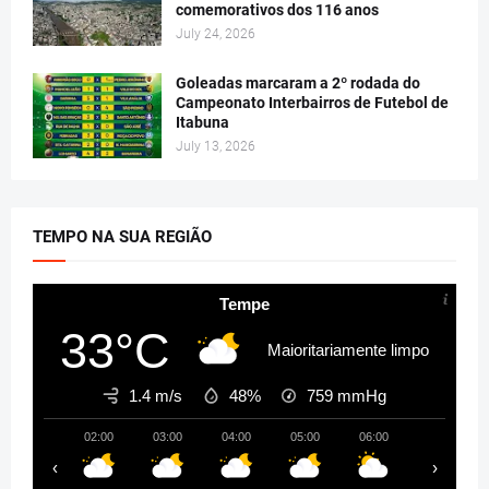
comemorativos dos 116 anos
July 24, 2026
Goleadas marcaram a 2º rodada do
Campeonato Interbairros de Futebol de
Itabuna
July 13, 2026
TEMPO NA SUA REGIÃO
Tempe
33°C
Maioritariamente limpo
1.4 m/s
48%
759
mmHg
02:00
03:00
04:00
05:00
06:00
07:00
‹
›