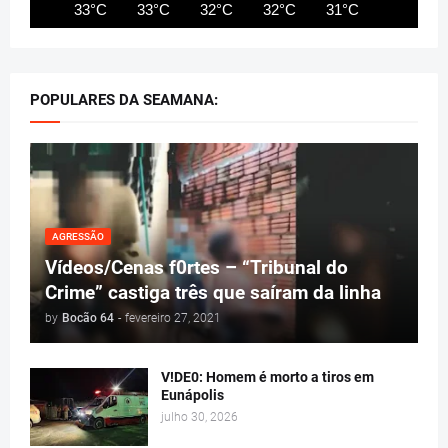
33°C
33°C
32°C
32°C
31°C
32°C
POPULARES DA SEAMANA:
AGRESSÃO
Vídeos/Cenas f0rtes – “Tribunal do
Crime” castiga três que saíram da linha
by
Bocão 64
-
fevereiro 27, 2021
V!DE0: Homem é morto a tiros em
Eunápolis
julho 30, 2026