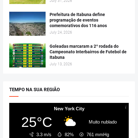
July 31, 2026
Prefeitura de Itabuna define
programação de eventos
comemorativos dos 116 anos
July 24, 2026
Goleadas marcaram a 2º rodada do
Campeonato Interbairros de Futebol de
Itabuna
July 13, 2026
TEMPO NA SUA REGIÃO
New York City
25°C
Muito nublado
3.3 m/s
82%
761
mmHg