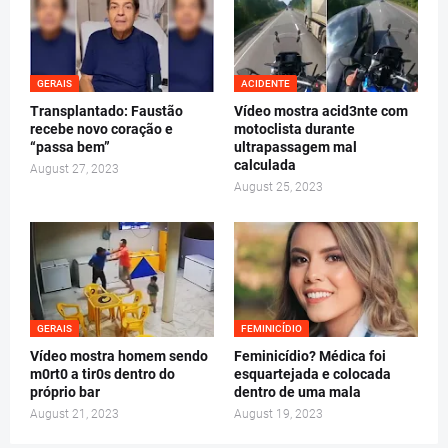
GERAIS
ACIDENTE
Transplantado: Faustão
Vídeo mostra acid3nte com
recebe novo coração e
motoclista durante
“passa bem”
ultrapassagem mal
calculada
August 27, 2023
August 25, 2023
GERAIS
FEMINICÍDIO
Vídeo mostra homem sendo
Feminicídio? Médica foi
m0rt0 a tir0s dentro do
esquartejada e colocada
próprio bar
dentro de uma mala
August 21, 2023
August 19, 2023