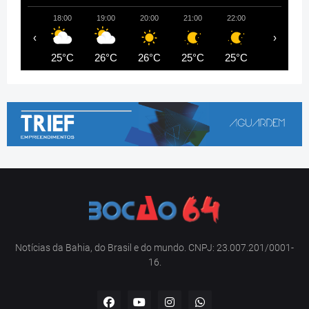
18:00
19:00
20:00
21:00
22:00
23:00
‹
›
25°C
26°C
26°C
25°C
25°C
25°C
Notícias da Bahia, do Brasil e do mundo. CNPJ: 23.007.201/0001-
16.