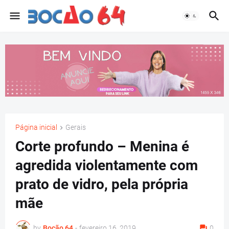
Página inicial
Gerais
Corte profundo – Menina é
agredida violentamente com
prato de vidro, pela própria
mãe
by
Bocão 64
-
fevereiro 16, 2019
0