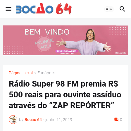
Página inicial
Eunápolis
Rádio Super 98 FM premia R$
500 reais para ouvinte assíduo
através do “ZAP REPÓRTER”
by
Bocão 64
-
junho 11, 2019
0