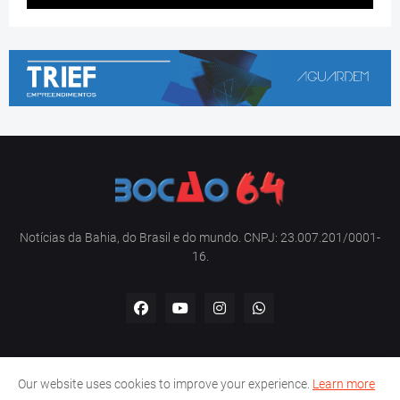
Notícias da Bahia, do Brasil e do mundo. CNPJ: 23.007.201/0001-
16.
Our website uses cookies to improve your experience.
Learn more
Home
Sobre nós
Contato
Política de privacidade