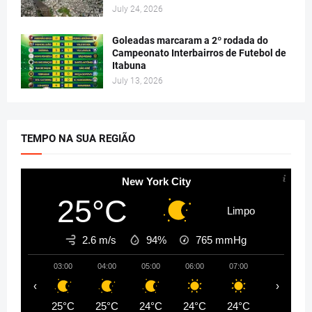
July 24, 2026
Goleadas marcaram a 2º rodada do
Campeonato Interbairros de Futebol de
Itabuna
July 13, 2026
TEMPO NA SUA REGIÃO
New York City
25°C
Limpo
2.6 m/s
94%
765
mmHg
03:00
04:00
05:00
06:00
07:00
08:00
‹
›
25°C
25°C
24°C
24°C
24°C
26°C