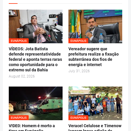
EUNÁPOLIS
EUNÁPOLIS
VÍDEOS: Jota Batista
Vereador sugere que
defende representatividade
prefeitura realize a fixação
federal e aponta terras raras
subterrânea dos fios de
como oportunidade para o
energia e internet
extremo sul da Bahia
July 31, 2026
August 02, 2026
EUNÁPOLIS
EUNÁPOLIS
V!DE0: Homem é morto a
Veracel Celulose e Timenow