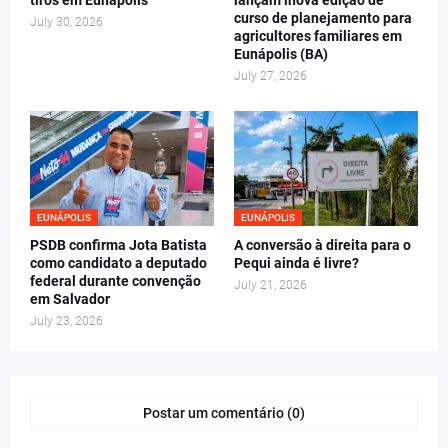
tiros em Eunápolis
lançam lnova edição de
curso de planejamento para
July 30, 2026
agricultores familiares em
Eunápolis (BA)
July 27, 2026
EUNÁPOLIS
EUNÁPOLIS
PSDB confirma Jota Batista
A conversão à direita para o
como candidato a deputado
Pequi ainda é livre?
federal durante convenção
July 21, 2026
em Salvador
July 23, 2026
Postar um comentário (0)