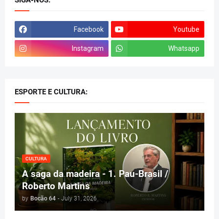
SIGA-NOS:
Facebook
Youtube
Instagram
Whatsapp
ESPORTE E CULTURA:
CULTURA
A saga da madeira - 1. Pau-Brasil /
Roberto Martins
by
Bocão 64
-
July 31, 2026