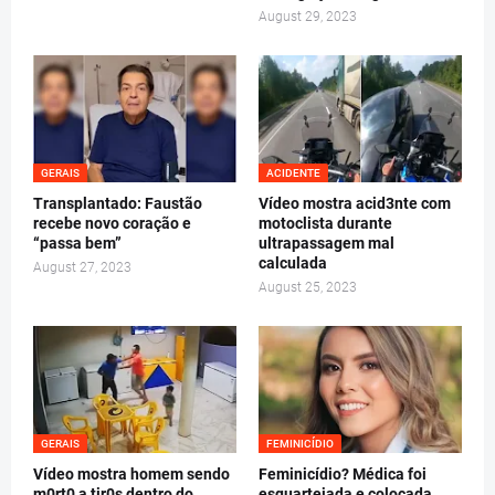
August 29, 2023
GERAIS
ACIDENTE
Transplantado: Faustão
Vídeo mostra acid3nte com
recebe novo coração e
motoclista durante
“passa bem”
ultrapassagem mal
calculada
August 27, 2023
August 25, 2023
GERAIS
FEMINICÍDIO
Vídeo mostra homem sendo
Feminicídio? Médica foi
m0rt0 a tir0s dentro do
esquartejada e colocada