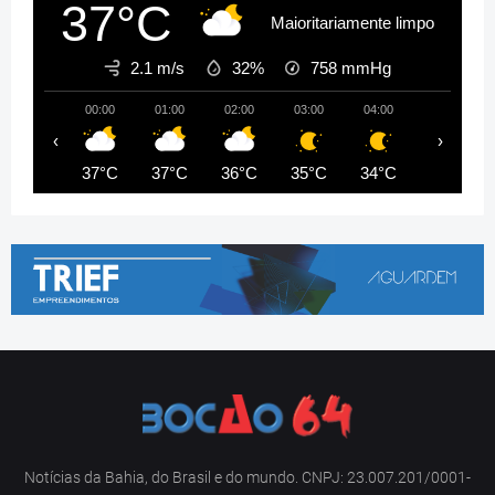
37°C
Maioritariamente limpo
2.1 m/s
32%
758
mmHg
00:00
01:00
02:00
03:00
04:00
05:00
‹
›
37°C
37°C
36°C
35°C
34°C
33°C
Notícias da Bahia, do Brasil e do mundo. CNPJ: 23.007.201/0001-