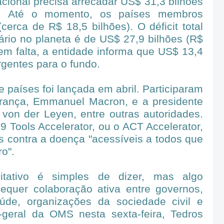
cional precisa arrecadar US$ 31,3 bilhões
). Até o momento, os países membros
erca de R$ 18,5 bilhões). O déficit total
tário no planeta é de US$ 27,9 bilhões (R$
em falta, a entidade informa que US$ 13,4
rgentes para o fundo.
e países foi lançada em abril. Participaram
França, Emmanuel Macron, e a presidente
von der Leyen, entre outras autoridades.
 Tools Accelerator, ou o ACT Accelerator,
as contra a doença "acessíveis a todos que
o".
itativo é simples de dizer, mas algo
equer colaboração ativa entre governos,
aúde, organizações da sociedade civil e
-geral da OMS nesta sexta-feira, Tedros