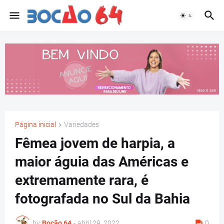
Página inicial
Variedades
Fêmea jovem de harpia, a
maior águia das Américas e
extremamente rara, é
fotografada no Sul da Bahia
by
Bocão 64
-
abril 29, 2022
0