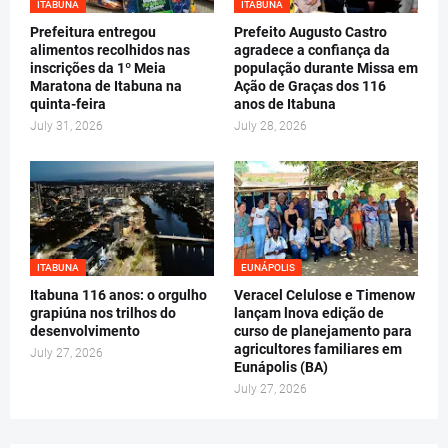
ITABUNA
ITABUNA
Prefeitura entregou
Prefeito Augusto Castro
alimentos recolhidos nas
agradece a confiança da
inscrições da 1º Meia
população durante Missa em
Maratona de Itabuna na
Ação de Graças dos 116
quinta-feira
anos de Itabuna
July 31, 2026
July 28, 2026
ITABUNA
EUNÁPOLIS
Itabuna 116 anos: o orgulho
Veracel Celulose e Timenow
grapiúna nos trilhos do
lançam lnova edição de
desenvolvimento
curso de planejamento para
agricultores familiares em
July 27, 2026
Eunápolis (BA)
July 27, 2026