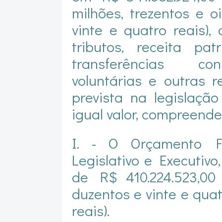
milhões, trezentos e o
vinte e quatro reais)
tributos, receita pat
transferências cons
voluntárias e outras r
prevista na legislaçã
igual valor, compreend
I. - O Orçamento Fi
Legislativo e Executivo
de R$ 410.224.523,00
duzentos e vinte e quat
reais).