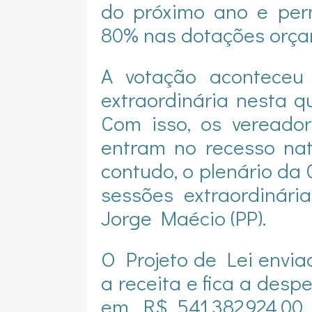
do próximo ano e per
80% nas dotações orça
A votação aconteceu 
extraordinária nesta qu
Com isso, os vereador
entram no recesso nat
contudo, o plenário da 
sessões extraordinári
Jorge Maécio (PP).
O Projeto de Lei envia
a receita e fica a desp
em R$ 541.382.924,00