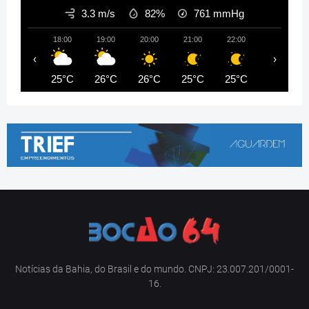
3.3 m/s
82%
761
mmHg
18:00
19:00
20:00
21:00
22:00
23:00
‹
›
25°C
26°C
26°C
25°C
25°C
25°C
Notícias da Bahia, do Brasil e do mundo. CNPJ: 23.007.201/0001-
16.