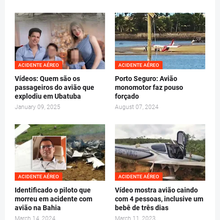
ACIDENTE AÉREO
ACIDENTE AÉREO
Vídeos: Quem são os
Porto Seguro: Avião
passageiros do avião que
monomotor faz pouso
explodiu em Ubatuba
forçado
January 09, 2025
August 07, 2024
ACIDENTE AÉREO
ACIDENTE AÉREO
Identificado o piloto que
Vídeo mostra avião caindo
morreu em acidente com
com 4 pessoas, inclusive um
avião na Bahia
bebê de três dias
March 14, 2024
March 11, 2023