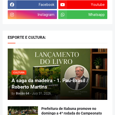
Facebook
Youtube
Instagram
Whatsapp
ESPORTE E CULTURA:
CULTURA
A saga da madeira - 1. Pau-Brasil /
Roberto Martins
by
Bocão 64
-
July 31, 2026
Prefeitura de Itabuna promove no
domingo a 4ª rodada do Campeonato