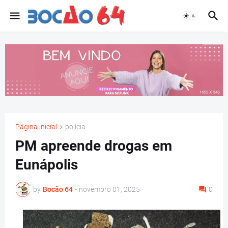
Página inicial
polícia
PM apreende drogas em
Eunápolis
by
Bocão 64
-
novembro 01, 2025
0