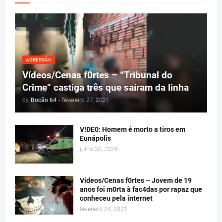
AGRESSÃO
Vídeos/Cenas f0rtes – “Tribunal do
Crime” castiga três que saíram da linha
by
Bocão 64
-
fevereiro 27, 2021
V!DE0: Homem é morto a tiros em
Eunápolis
julho 30, 2026
Vídeos/Cenas f0rtes – Jovem de 19
anos foi m0rta à fac4das por rapaz que
conheceu pela internet
fevereiro 24, 2021