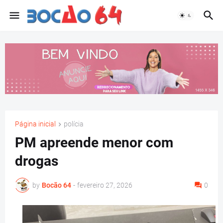
Página inicial
polícia
PM apreende menor com
drogas
by
Bocão 64
-
fevereiro 27, 2026
0