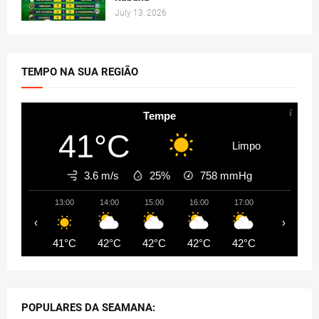
July 13, 2026
TEMPO NA SUA REGIÃO
Tempe
41°C
Limpo
3.6 m/s
25%
758
mmHg
13:00
14:00
15:00
16:00
17:00
18:00
‹
›
41°C
42°C
42°C
42°C
42°C
41°C
POPULARES DA SEAMANA: