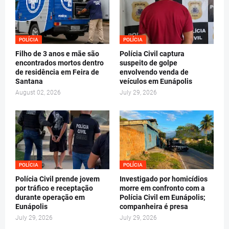
POLÍCIA
POLÍCIA
Filho de 3 anos e mãe são
Polícia Civil captura
encontrados mortos dentro
suspeito de golpe
de residência em Feira de
envolvendo venda de
Santana
veículos em Eunápolis
August 02, 2026
July 29, 2026
POLÍCIA
POLÍCIA
Polícia Civil prende jovem
Investigado por homicídios
por tráfico e receptação
morre em confronto com a
durante operação em
Polícia Civil em Eunápolis;
Eunápolis
companheira é presa
July 29, 2026
July 29, 2026