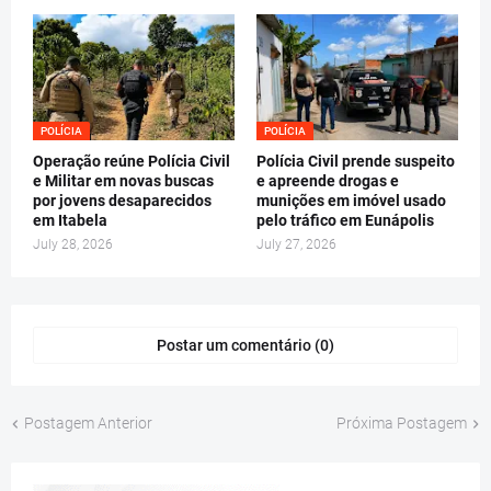
POLÍCIA
POLÍCIA
Operação reúne Polícia Civil
Polícia Civil prende suspeito
e Militar em novas buscas
e apreende drogas e
por jovens desaparecidos
munições em imóvel usado
em Itabela
pelo tráfico em Eunápolis
July 28, 2026
July 27, 2026
Postar um comentário (0)
Postagem Anterior
Próxima Postagem