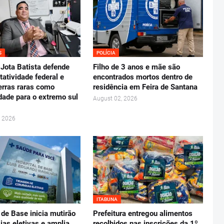
S
POLÍCIA
Jota Batista defende
Filho de 3 anos e mãe são
tatividade federal e
encontrados mortos dentro de
erras raras como
residência em Feira de Santana
dade para o extremo sul
August 02, 2026
, 2026
ITABUNA
 de Base inicia mutirão
Prefeitura entregou alimentos
gias eletivas e amplia
recolhidos nas inscrições da 1º