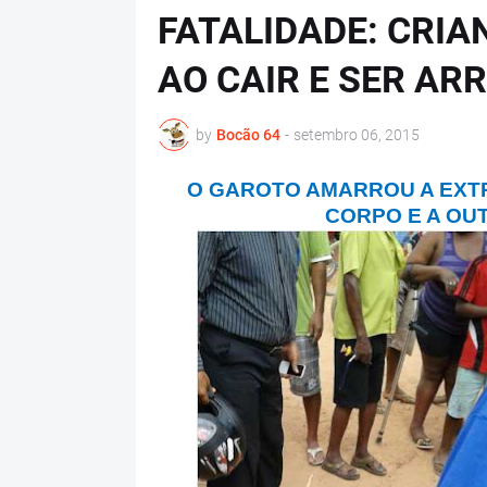
FATALIDADE: CRIA
AO CAIR E SER A
by
Bocão 64
-
setembro 06, 2015
O GAROTO AMARROU A EXT
CORPO E A OU