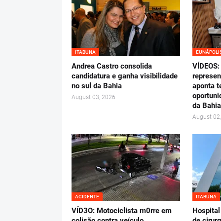
ITABUNA
EUNÁPOLI
Andrea Castro consolida
VÍDEOS: 
candidatura e ganha visibilidade
represen
no sul da Bahia
aponta t
oportuni
August 03, 2026
da Bahia
August 02
ACIDENTE
ITABUNA
VÍD3O: Motociclista m0rre em
Hospital
colisão contra veículo
de cirur