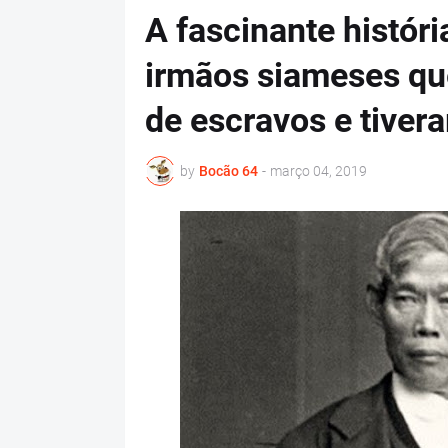
A fascinante históri
irmãos siameses que
de escravos e tiver
by
Bocão 64
-
março 04, 2019