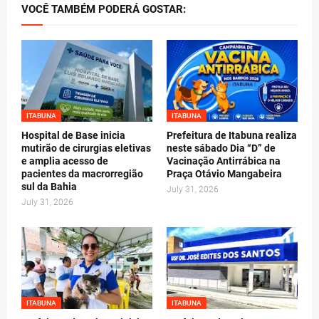
VOCÊ TAMBÉM PODERÁ GOSTAR:
ITABUNA
ITABUNA
Hospital de Base inicia
Prefeitura de Itabuna realiza
mutirão de cirurgias eletivas
neste sábado Dia “D” de
e amplia acesso de
Vacinação Antirrábica na
pacientes da macrorregião
Praça Otávio Mangabeira
sul da Bahia
July 31, 2026
July 31, 2026
ITABUNA
ITABUNA