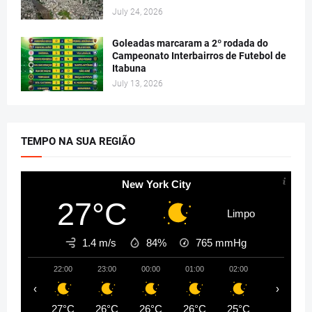
July 24, 2026
Goleadas marcaram a 2º rodada do
Campeonato Interbairros de Futebol de
Itabuna
July 13, 2026
TEMPO NA SUA REGIÃO
New York City
27°C
Limpo
1.4 m/s
84%
765
mmHg
22:00
23:00
00:00
01:00
02:00
03:00
‹
›
27°C
26°C
26°C
26°C
25°C
25°C