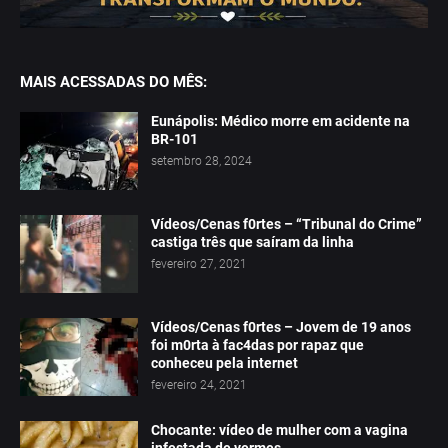
MAIS ACESSADAS DO MÊS:
Eunápolis: Médico morre em acidente na
BR-101
setembro 28, 2024
Vídeos/Cenas f0rtes – “Tribunal do Crime”
castiga três que saíram da linha
fevereiro 27, 2021
Vídeos/Cenas f0rtes – Jovem de 19 anos
foi m0rta à fac4das por rapaz que
conheceu pela internet
fevereiro 24, 2021
Chocante: vídeo de mulher com a vagina