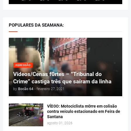
POPULARES DA SEAMANA:
AGRESSÃO
Vídeos/Cenas f0rtes – “Tribunal do
Crime” castiga três que saíram da linha
by
Bocão 64
-
fevereiro 27, 2021
VÍD3O: Motociclista m0rre em colisão
contra veículo estacionado em Feira de
Santana
agosto 01, 2026