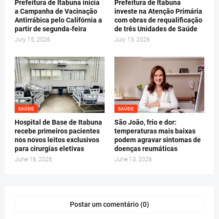
Prefeitura de Itabuna inicia
Prefeitura de Itabuna
a Campanha de Vacinação
investe na Atenção Primária
Antirrábica pelo Califórnia a
com obras de requalificação
partir de segunda-feira
de três Unidades de Saúde
July 15, 2026
July 13, 2026
SAÚDE
SAÚDE
Hospital de Base de Itabuna
São João, frio e dor:
recebe primeiros pacientes
temperaturas mais baixas
nos novos leitos exclusivos
podem agravar sintomas de
para cirurgias eletivas
doenças reumáticas
June 16, 2026
June 13, 2026
Postar um comentário (0)