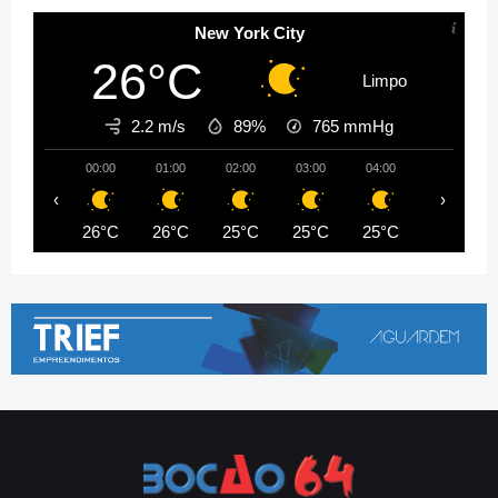
New York City
26°C
Limpo
2.2 m/s
89%
765
mmHg
00:00
01:00
02:00
03:00
04:00
05:00
‹
›
26°C
26°C
25°C
25°C
25°C
24°C