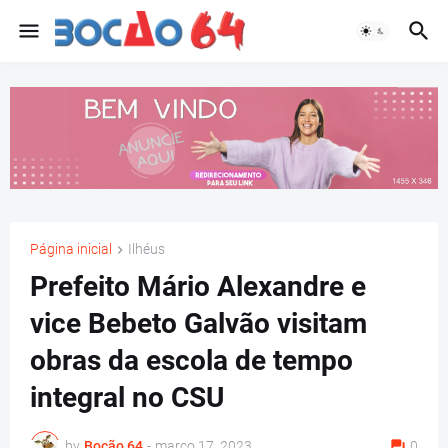
Página inicial
Ilhéus
Prefeito Mário Alexandre e
vice Bebeto Galvão visitam
obras da escola de tempo
integral no CSU
by
Bocão 64
-
março 17, 2023
0