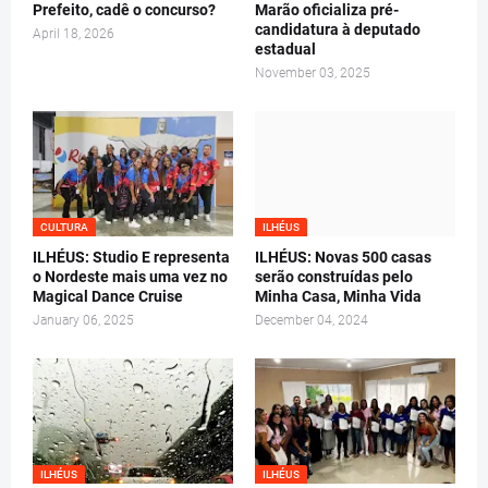
Prefeito, cadê o concurso?
Marão oficializa pré-
candidatura à deputado
April 18, 2026
estadual
November 03, 2025
CULTURA
ILHÉUS
ILHÉUS: Studio E representa
ILHÉUS: Novas 500 casas
o Nordeste mais uma vez no
serão construídas pelo
Magical Dance Cruise
Minha Casa, Minha Vida
January 06, 2025
December 04, 2024
ILHÉUS
ILHÉUS