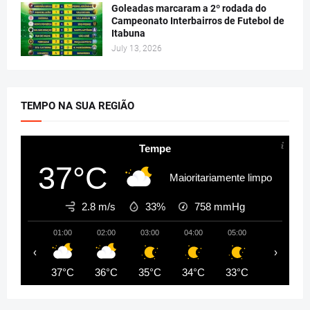
Goleadas marcaram a 2º rodada do
Campeonato Interbairros de Futebol de
Itabuna
July 13, 2026
TEMPO NA SUA REGIÃO
Tempe
37°C
Maioritariamente limpo
2.8 m/s
33%
758
mmHg
01:00
02:00
03:00
04:00
05:00
06:00
‹
›
37°C
36°C
35°C
34°C
33°C
33°C