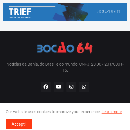
Notícias da Bahia, do Brasil e do mundo. CNPJ: 23.007.201/0001-
16.
Our website uses cookies to improve your experience.
Learn more
Home
Sobre nós
Contato
Política de privacidade
Accept !
Copyright -
Bocão 64