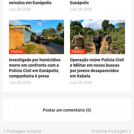
veículos em Eunápolis
Eunápolis
July 29, 2026
July 29, 2026
POLÍCIA
POLÍCIA
Investigado por homicídios
Operação reúne Polícia Civil
morre em confronto com a
e Militar em novas buscas
Polícia Civil em Eunápolis;
por jovens desaparecidos
companheira é presa
em Itabela
July 29, 2026
July 28, 2026
Postar um comentário (0)
Postagem Anterior
Próxima Postagem