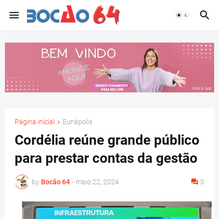
Página inicial
Eunápolis
Cordélia reúne grande público
para prestar contas da gestão
by
Bocão 64
-
maio 22, 2024
0