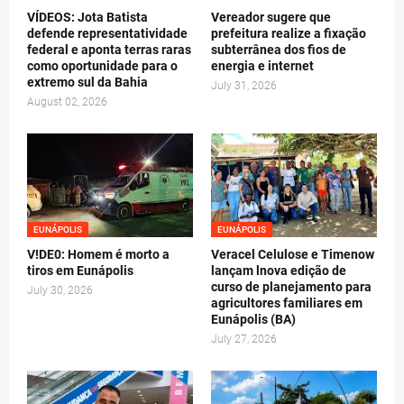
VÍDEOS: Jota Batista
Vereador sugere que
defende representatividade
prefeitura realize a fixação
federal e aponta terras raras
subterrânea dos fios de
como oportunidade para o
energia e internet
extremo sul da Bahia
July 31, 2026
August 02, 2026
EUNÁPOLIS
EUNÁPOLIS
V!DE0: Homem é morto a
Veracel Celulose e Timenow
tiros em Eunápolis
lançam lnova edição de
curso de planejamento para
July 30, 2026
agricultores familiares em
Eunápolis (BA)
July 27, 2026