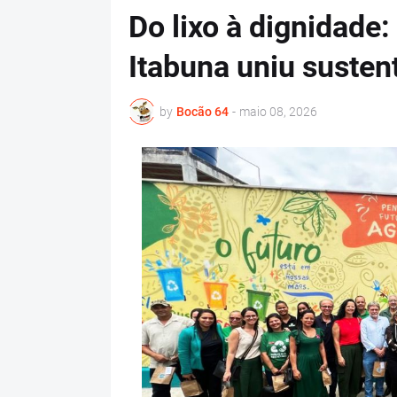
Do lixo à dignidade:
Itabuna uniu sustent
by
Bocão 64
-
maio 08, 2026